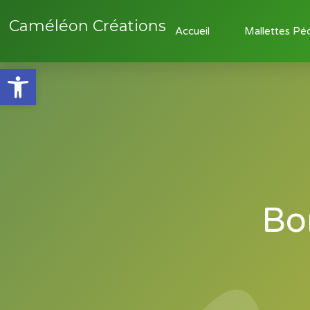
Caméléon Créations
Accueil
Mallettes Pé
Ouvrir la barre d’outils
Bo