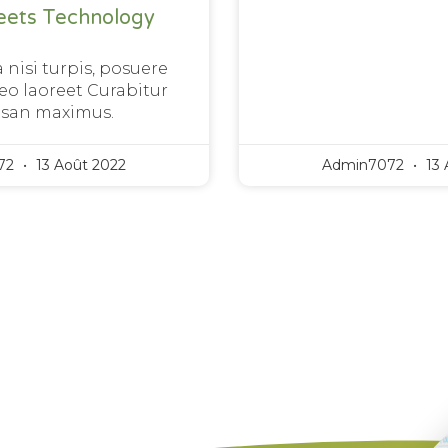
eets Technology
 nisi turpis, posuere
o laoreet Curabitur
san maximus.
72
13 Août 2022
Admin7072
13 