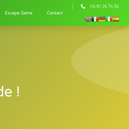
‭06 81 26 74 36‬
Escape Game
Contact
e !