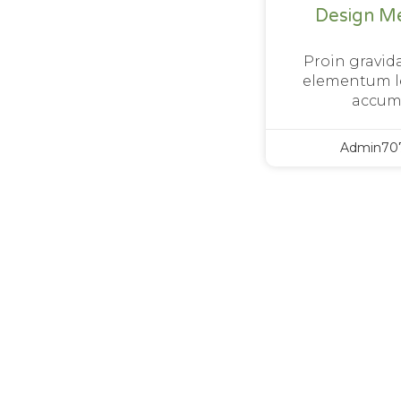
Design M
Proin gravida
elementum le
accum
Admin70