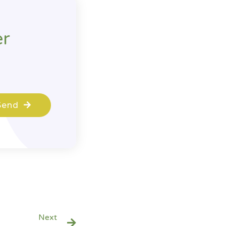
er
Send
Next