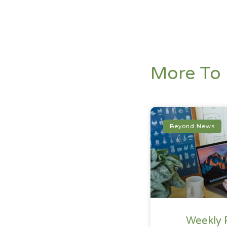
More To 
Beyond News
Weekly 