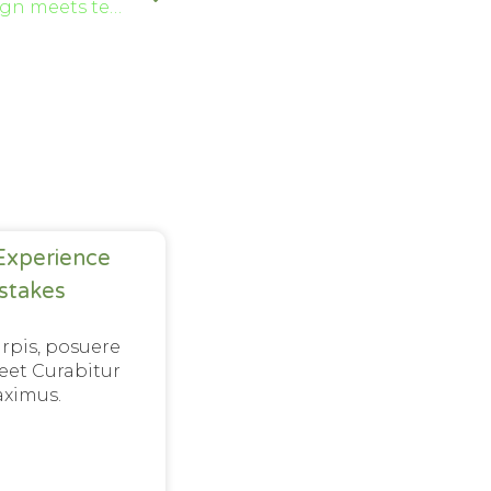
weekly podcast: when design meets technology
Experience
stakes
urpis, posuere
eet Curabitur
ximus.