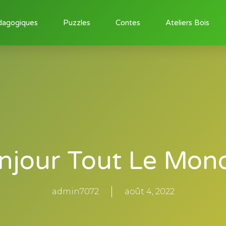
dagogiques
Puzzles
Contes
Ateliers Bois
njour Tout Le Mond
admin7072
août 4, 2022