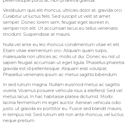
pellentesque purus ac nibh pharetra gravida.
Vestibulum quis elit rhoncus, ultricies dolor at, gravida orci.
Curabitur ut luctus felis. Sed suscipit ut velit sit amet
semper. Donec lorem sem, feugiat eget laoreet in,
semper non elit. Ut accumsan lacus eu tellus venenatis
tincidunt. Suspendisse at mauris.
Nulla vel ante eu leo rhoncus condimentum vitae et elit.
Etiam vitae elementum orci. Aliquam quam turpis,
malesuada non ultrices ac, mollis ut dui. Donec eu nisl ut
sapien feugiat accumsan ut eget ligula. Phasellus pharetra
gravida est id pellentesque. Aliquam erat volutpat.
Phasellus venenatis ipsum ac metus sagittis bibendum.
In sed rutrum magna. Nullam euismod metus ac sagittis
viverra. Vivamus posuere vehicula risus a eleifend. Sed vel
metus lacus. In hac habitasse platea dictumst. Morbi
lacinia fermentum mi eget auctor. Aenean vehicula odio
justo, ut gravida ex porttitor eu. Fusce sed blandit mauris,
in tempus nisl. Sed rutrum elit non ante rhoncus, vel luctus
neque pretium.