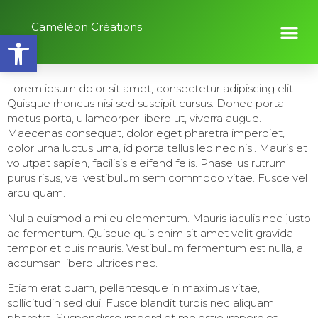
Caméléon Créations
Ouvrir la barre d’outils
Lorem ipsum dolor sit amet, consectetur adipiscing elit.
Quisque rhoncus nisi sed suscipit cursus. Donec porta
metus porta, ullamcorper libero ut, viverra augue.
Maecenas consequat, dolor eget pharetra imperdiet,
dolor urna luctus urna, id porta tellus leo nec nisl. Mauris et
volutpat sapien, facilisis eleifend felis. Phasellus rutrum
purus risus, vel vestibulum sem commodo vitae. Fusce vel
arcu quam.
Nulla euismod a mi eu elementum. Mauris iaculis nec justo
ac fermentum. Quisque quis enim sit amet velit gravida
tempor et quis mauris. Vestibulum fermentum est nulla, a
accumsan libero ultrices nec.
Etiam erat quam, pellentesque in maximus vitae,
sollicitudin sed dui. Fusce blandit turpis nec aliquam
pharetra. Suspendisse imperdiet molestie imperdiet.