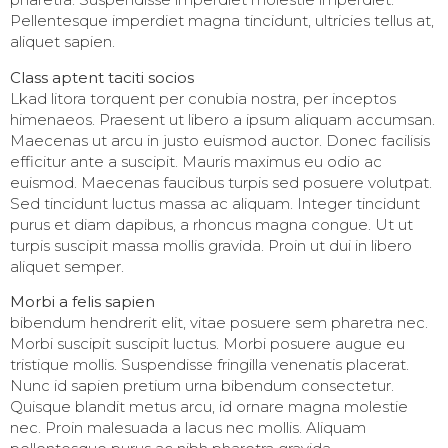
Pellentesque imperdiet magna tincidunt, ultricies tellus at,
aliquet sapien.
Class aptent taciti socios
Lkad litora torquent per conubia nostra, per inceptos
himenaeos. Praesent ut libero a ipsum aliquam accumsan.
Maecenas ut arcu in justo euismod auctor. Donec facilisis
efficitur ante a suscipit. Mauris maximus eu odio ac
euismod. Maecenas faucibus turpis sed posuere volutpat.
Sed tincidunt luctus massa ac aliquam. Integer tincidunt
purus et diam dapibus, a rhoncus magna congue. Ut ut
turpis suscipit massa mollis gravida. Proin ut dui in libero
aliquet semper.
Morbi a felis sapien
bibendum hendrerit elit, vitae posuere sem pharetra nec.
Morbi suscipit suscipit luctus. Morbi posuere augue eu
tristique mollis. Suspendisse fringilla venenatis placerat.
Nunc id sapien pretium urna bibendum consectetur.
Quisque blandit metus arcu, id ornare magna molestie
nec. Proin malesuada a lacus nec mollis. Aliquam