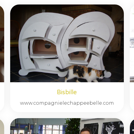
Bisbille
www.compagnielechappeebelle.com