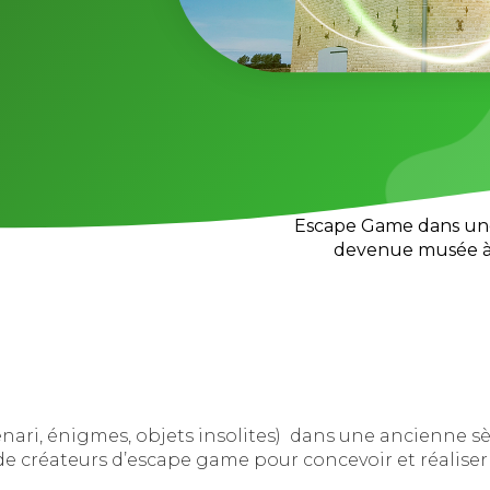
Escape Game dans une
devenue musée à Vi
nari, énigmes, objets insolites) dans une ancienne sèc
 de créateurs d’escape game pour concevoir et réaliser 