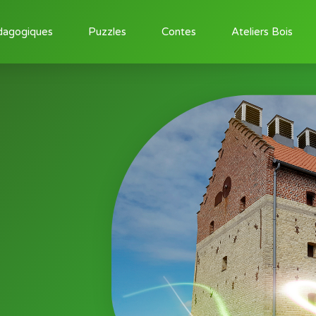
dagogiques
Puzzles
Contes
Ateliers Bois
&