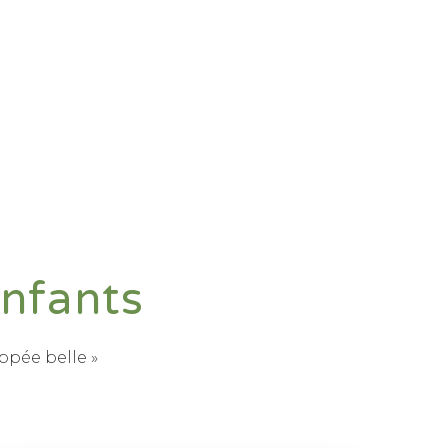
nfants
pée belle »