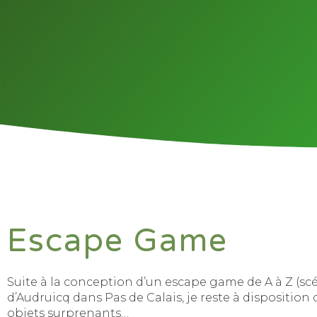
Escape Game
Suite à la conception d’un escape game de A à Z (scé
d’Audruicq dans Pas de Calais, je reste à disposition
objets surprenants…