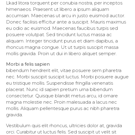
Lkad litora torquent per conubia nostra, per inceptos
himenaeos. Praesent ut libero a ipsum aliquam
accumsan. Maecenas ut arcu in justo euismod auctor.
Donec facilisis efficitur ante a suscipit. Mauris maximus
eu odio ac euismod. Maecenas faucibus turpis sed
posuere volutpat. Sed tincidunt luctus massa ac
aliquam. Integer tincidunt purus et diam dapibus, a
rhoncus magna congue. Ut ut turpis suscipit massa
mollis gravida. Proin ut dui in libero aliquet semper.
Morbi a felis sapien
bibendum hendrerit elit, vitae posuere sem pharetra
nec. Morbi suscipit suscipit luctus. Morbi posuere augue
eu tristique mollis. Suspendisse fringilla venenatis
placerat. Nunc id sapien pretium urna bibendum
consectetur. Quisque blandit metus arcu, id ornare
magna molestie nec. Proin malesuada a lacus nec
mollis. Aliquam pellentesque purus ac nibh pharetra
gravida.
Vestibulum quis elit rhoncus, ultricies dolor at, gravida
orci. Curabitur ut luctus felis. Sed suscipit ut velit sit